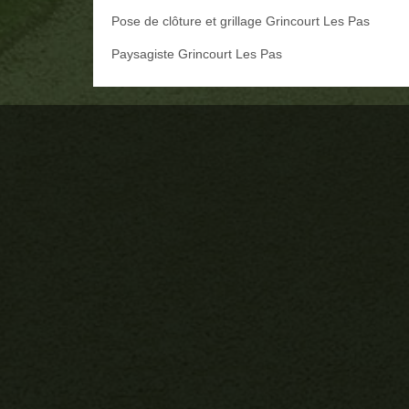
Pose de clôture et grillage Grincourt Les Pas
Paysagiste Grincourt Les Pas