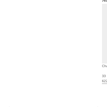
No
Cha
33 
62