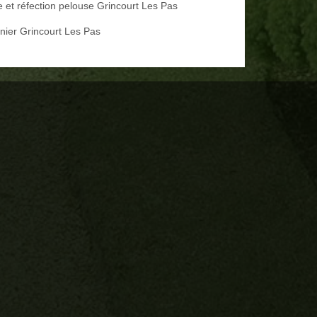
e et réfection pelouse Grincourt Les Pas
inier Grincourt Les Pas