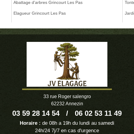
Abattage d'arbres Grincourt Les Pas
Tont
Elagueur Grincourt Les Pas
Jard
33 rue Roger salengro
62232 Annezin
03 59 28 14 54
/
06 02 53 11 49
Horaire :
de 08h a 19h du lundi au samedi
24h/24 7j/7 en cas d'urgence