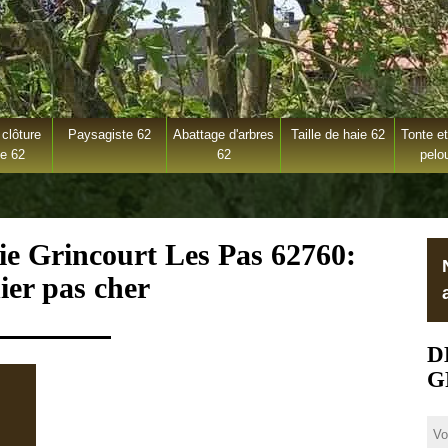
clôture
Paysagiste 62
Abattage d'arbres
Taille de haie 62
Tonte et
ge 62
62
pelo
aie Grincourt Les Pas 62760:
ier pas cher
D
G