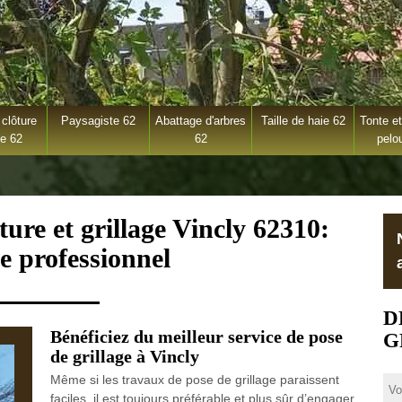
clôture
Paysagiste 62
Abattage d'arbres
Taille de haie 62
Tonte et
ge 62
62
pelo
ture et grillage Vincly 62310:
e professionnel
D
Bénéficiez du meilleur service de pose
G
de grillage à Vincly
Même si les travaux de pose de grillage paraissent
faciles, il est toujours préférable et plus sûr d’engager