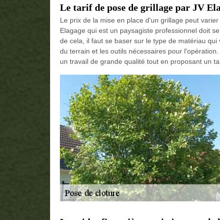
Le tarif de pose de grillage par JV El
Le prix de la mise en place d'un grillage peut varie
Elagage qui est un paysagiste professionnel doit se 
de cela, il faut se baser sur le type de matériau qui v
du terrain et les outils nécessaires pour l'opératio
un travail de grande qualité tout en proposant un ta