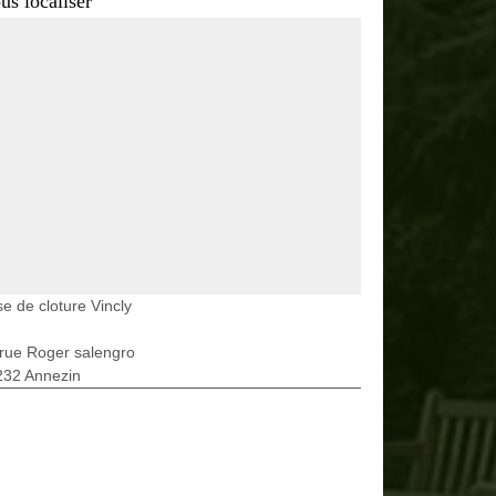
us localiser
e de cloture Vincly
rue Roger salengro
232 Annezin