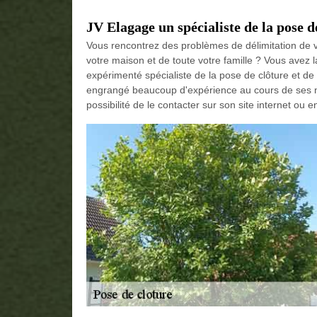
JV Elagage un spécialiste de la pose de
Vous rencontrez des problèmes de délimitation de v
votre maison et de toute votre famille ? Vous avez l
expérimenté spécialiste de la pose de clôture et de 
engrangé beaucoup d'expérience au cours de ses 
possibilité de le contacter sur son site internet ou e