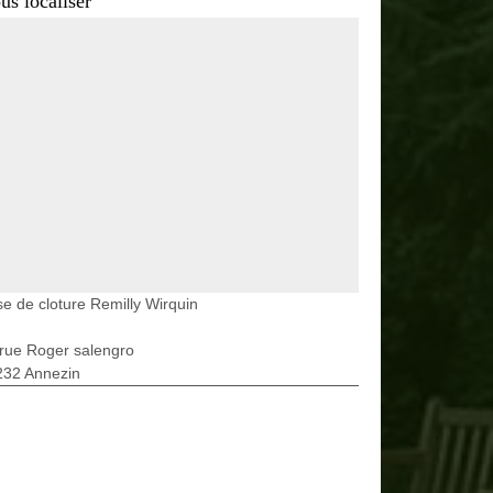
us localiser
e de cloture Remilly Wirquin
rue Roger salengro
232 Annezin