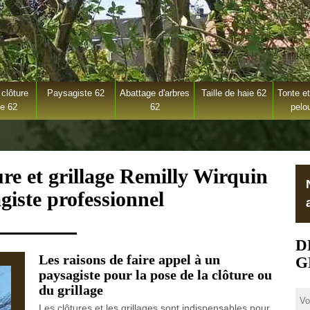
clôture
Paysagiste 62
Abattage d'arbres
Taille de haie 62
Tonte et
ge 62
62
pelo
ure et grillage Remilly Wirquin
giste professionnel
D
Les raisons de faire appel à un
G
paysagiste pour la pose de la clôture ou
du grillage
Les clôtures et les grillages sont indispensables pour