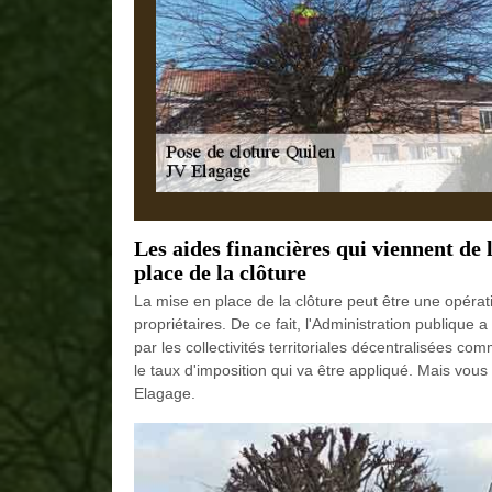
Les aides financières qui viennent de
place de la clôture
La mise en place de la clôture peut être une opérati
propriétaires. De ce fait, l'Administration publique
par les collectivités territoriales décentralisées com
le taux d'imposition qui va être appliqué. Mais vous
Elagage.