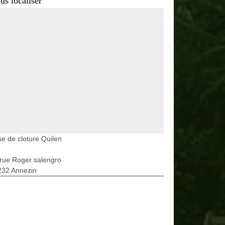
us localiser
e de cloture Quilen
rue Roger salengro
232 Annezin