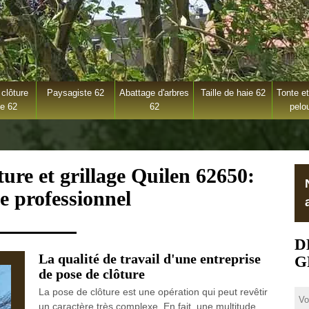
clôture
Paysagiste 62
Abattage d'arbres
Taille de haie 62
Tonte et
ge 62
62
pelo
ture et grillage Quilen 62650:
e professionnel
D
La qualité de travail d'une entreprise
G
de pose de clôture
La pose de clôture est une opération qui peut revêtir
un caractère très complexe. En fait, une multitude