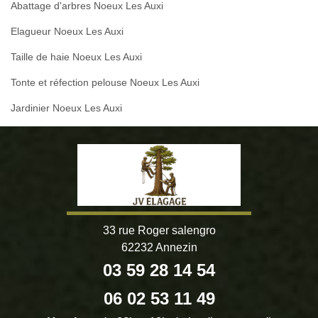
Abattage d'arbres Noeux Les Auxi
Elagueur Noeux Les Auxi
Taille de haie Noeux Les Auxi
Tonte et réfection pelouse Noeux Les Auxi
Jardinier Noeux Les Auxi
33 rue Roger salengro
62232 Annezin
03 59 28 14 54
06 02 53 11 49