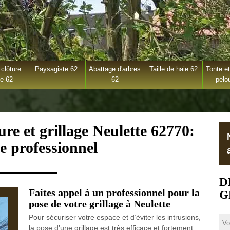
clôture
Paysagiste 62
Abattage d'arbres
Taille de haie 62
Tonte et
ge 62
62
pelo
ure et grillage Neulette 62770:
e professionnel
D
Faites appel à un professionnel pour la
G
pose de votre grillage à Neulette
Pour sécuriser votre espace et d’éviter les intrusions,
la pose d’une grillage est très efficace et fortement