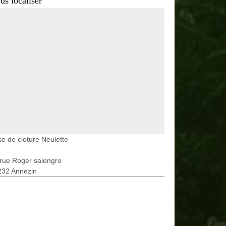
us localiser
e de cloture Neulette
rue Roger salengro
232 Annezin