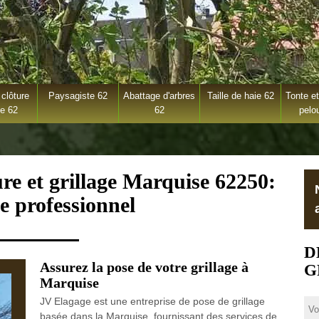
clôture
Paysagiste 62
Abattage d'arbres
Taille de haie 62
Tonte et
ge 62
62
pelo
ure et grillage Marquise 62250:
e professionnel
D
Assurez la pose de votre grillage à
G
Marquise
JV Elagage est une entreprise de pose de grillage
basée dans la Marquise, fournissant des services de