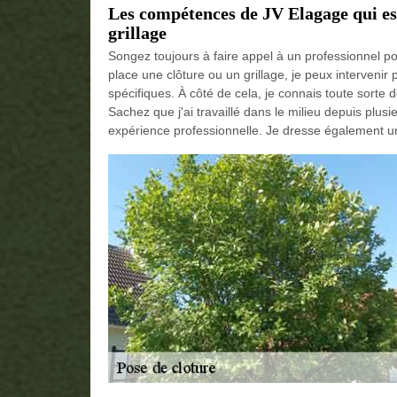
Les compétences de JV Elagage qui est
grillage
Songez toujours à faire appel à un professionnel pou
place une clôture ou un grillage, je peux intervenir 
spécifiques. À côté de cela, je connais toute sorte 
Sachez que j'ai travaillé dans le milieu depuis plu
expérience professionnelle. Je dresse également u