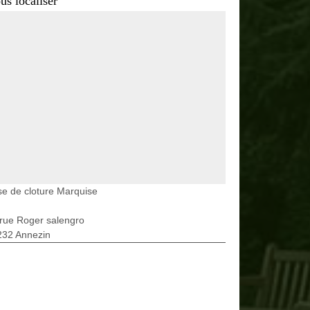
us localiser
e de cloture Marquise
rue Roger salengro
232 Annezin