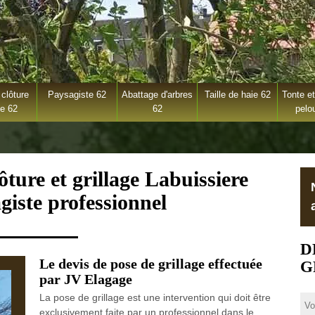
clôture
Paysagiste 62
Abattage d'arbres
Taille de haie 62
Tonte et
ge 62
62
pelo
ôture et grillage Labuissiere
giste professionnel
D
Le devis de pose de grillage effectuée
G
par JV Elagage
La pose de grillage est une intervention qui doit être
exclusivement faite par un professionnel dans le