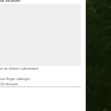
us localiser
e de cloture Labuissiere
rue Roger salengro
232 Annezin