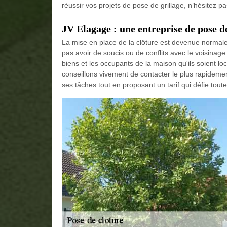
réussir vos projets de pose de grillage, n’hésitez pa
JV Elagage : une entreprise de pose de
La mise en place de la clôture est devenue normale 
pas avoir de soucis ou de conflits avec le voisinage.
biens et les occupants de la maison qu'ils soient lo
conseillons vivement de contacter le plus rapidemen
ses tâches tout en proposant un tarif qui défie tout