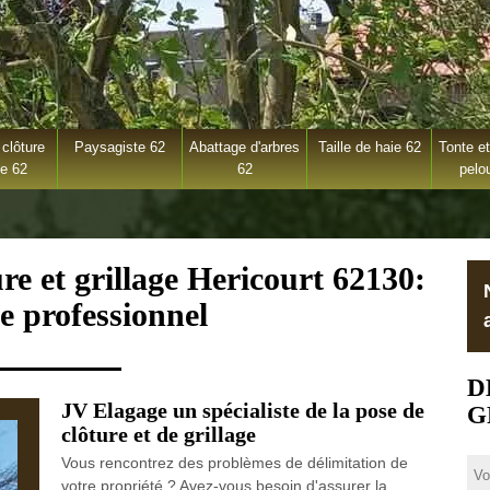
clôture
Paysagiste 62
Abattage d'arbres
Taille de haie 62
Tonte et
ge 62
62
pelo
re et grillage Hericourt 62130:
e professionnel
D
JV Elagage un spécialiste de la pose de
G
clôture et de grillage
Vous rencontrez des problèmes de délimitation de
votre propriété ? Avez-vous besoin d'assurer la