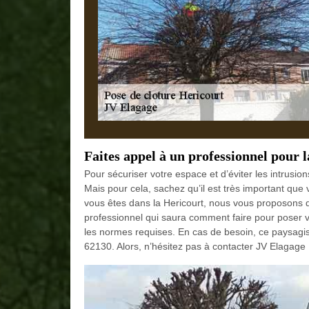
Faites appel à un professionnel pour l
Pour sécuriser votre espace et d’éviter les intrusions
Mais pour cela, sachez qu’il est très important que 
vous êtes dans la Hericourt, nous vous proposons de
professionnel qui saura comment faire pour poser vo
les normes requises. En cas de besoin, ce paysagist
62130. Alors, n’hésitez pas à contacter JV Elagage 