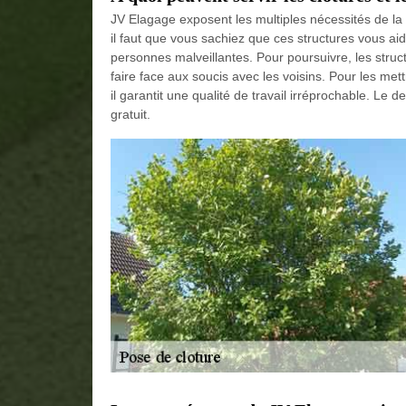
JV Elagage exposent les multiples nécessités de la
il faut que vous sachiez que ces structures vous ai
personnes malveillantes. Pour poursuivre, les struct
faire face aux soucis avec les voisins. Pour les met
il garantit une qualité de travail irréprochable. Le
gratuit.