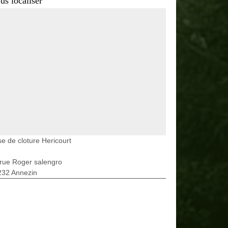
us localiser
e de cloture Hericourt
rue Roger salengro
232 Annezin