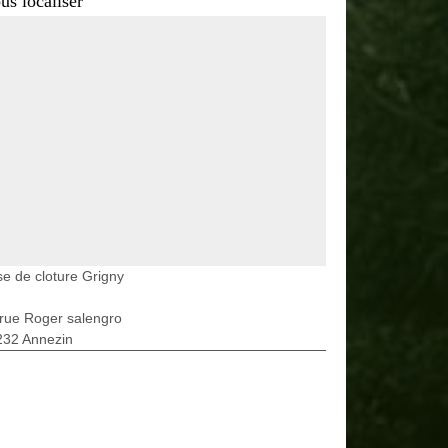
us localiser
e de cloture Grigny
rue Roger salengro
232 Annezin