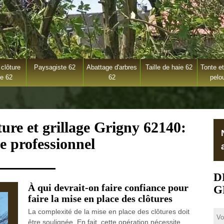
clôture
Paysagiste 62
Abattage d'arbres
Taille de haie 62
Tonte et
ge 62
62
pelo
ture et grillage Grigny 62140:
e professionnel
D
À qui devrait-on faire confiance pour
G
faire la mise en place des clôtures
La complexité de la mise en place des clôtures doit
être soulignée. En fait, cette opération nécessite