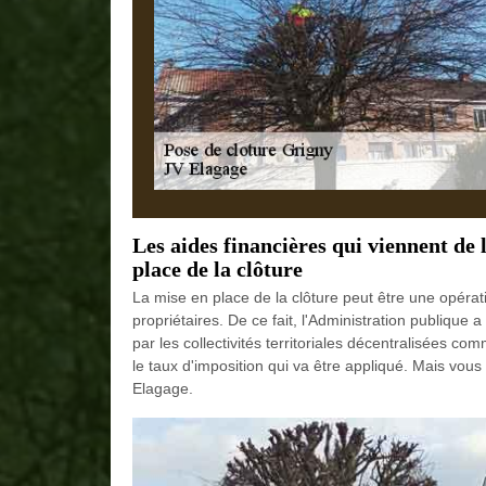
Les aides financières qui viennent de
place de la clôture
La mise en place de la clôture peut être une opérati
propriétaires. De ce fait, l'Administration publique
par les collectivités territoriales décentralisées com
le taux d'imposition qui va être appliqué. Mais vous
Elagage.