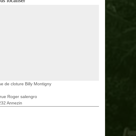
us localiser
e de cloture Billy Montigny
rue Roger salengro
232 Annezin