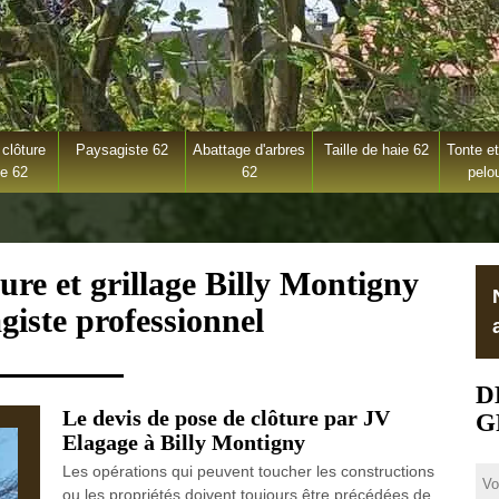
clôture
Paysagiste 62
Abattage d'arbres
Taille de haie 62
Tonte et
ge 62
62
pelo
ure et grillage Billy Montigny
giste professionnel
D
Le devis de pose de clôture par JV
G
Elagage à Billy Montigny
Les opérations qui peuvent toucher les constructions
ou les propriétés doivent toujours être précédées de