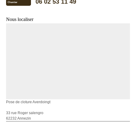
06 02 53 11 49
Chantier
Nous localiser
Pose de cloture Averdoingt
33 rue Roger salengro
62232 Annezin