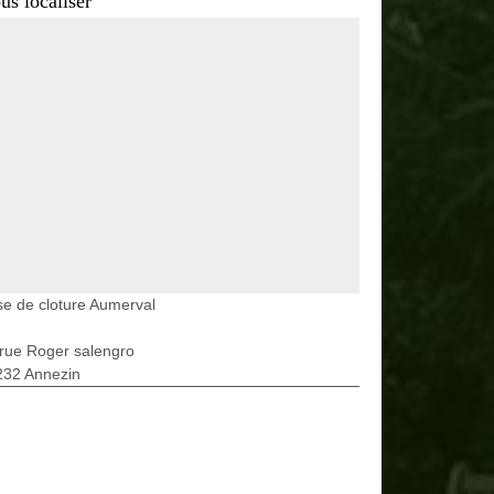
us localiser
e de cloture Aumerval
rue Roger salengro
232 Annezin