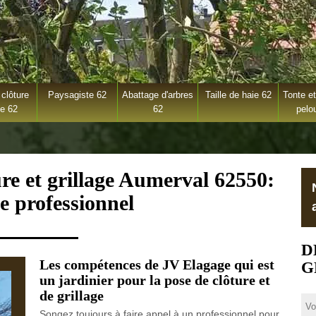
clôture
Paysagiste 62
Abattage d'arbres
Taille de haie 62
Tonte et
ge 62
62
pelo
ure et grillage Aumerval 62550:
e professionnel
D
Les compétences de JV Elagage qui est
G
un jardinier pour la pose de clôture et
de grillage
Songez toujours à faire appel à un professionnel pour