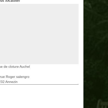
us localiser
e de cloture Auchel
rue Roger salengro
232 Annezin