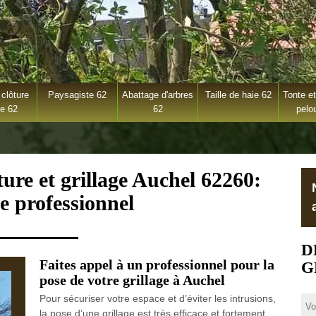
clôture
Paysagiste 62
Abattage d'arbres
Taille de haie 62
Tonte et
ge 62
62
pelo
ture et grillage Auchel 62260:
e professionnel
D
Faites appel à un professionnel pour la
G
pose de votre grillage à Auchel
Pour sécuriser votre espace et d’éviter les intrusions,
la pose d’une grillage est très efficace et fortement