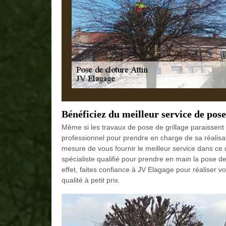
Bénéficiez du meilleur service de pose
Même si les travaux de pose de grillage paraissent f
professionnel pour prendre en charge de sa réalisa
mesure de vous fournir le meilleur service dans ce 
spécialiste qualifié pour prendre en main la pose de
effet, faites confiance à JV Elagage pour réaliser v
qualité à petit prix.