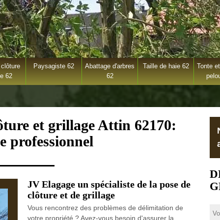
clôture
Paysagiste 62
Abattage d'arbres
Taille de haie 62
Tonte et
ge 62
62
pelo
ture et grillage Attin 62170:
e professionnel
D
JV Elagage un spécialiste de la pose de
G
clôture et de grillage
Vous rencontrez des problèmes de délimitation de
votre propriété ? Avez-vous besoin d'assurer la