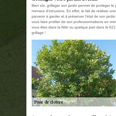
Bien sûr, grillager son jardin permet de protéger l
menace d’intrusions. En effet, le fait de réaliser un
parvenir à garder et à préserver l’état de son jard
vous faire profiter de son professionnalisme en metta
vous êtes dans la Attin ou quelque part dans le 621
grillage !