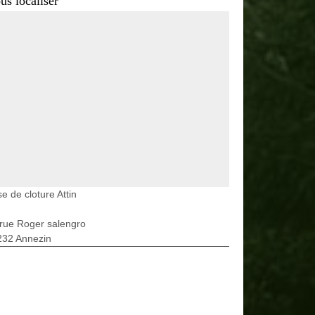
us localiser
e de cloture Attin
rue Roger salengro
232 Annezin