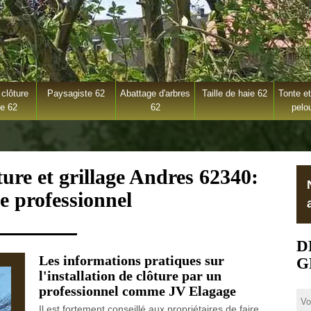
clôture
Paysagiste 62
Abattage d'arbres
Taille de haie 62
Tonte et
ge 62
62
pelo
ture et grillage Andres 62340:
e professionnel
D
Les informations pratiques sur
G
l'installation de clôture par un
professionnel comme JV Elagage
Il est fortement conseillé aux propriétaires de faire