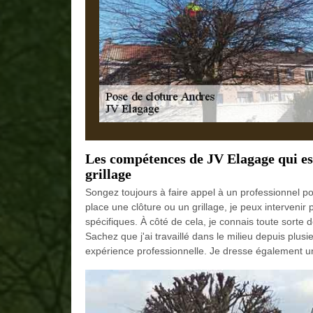
Les compétences de JV Elagage qui est
grillage
Songez toujours à faire appel à un professionnel pou
place une clôture ou un grillage, je peux intervenir 
spécifiques. À côté de cela, je connais toute sorte 
Sachez que j'ai travaillé dans le milieu depuis plu
expérience professionnelle. Je dresse également u