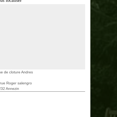
us localiser
e de cloture Andres
rue Roger salengro
232 Annezin