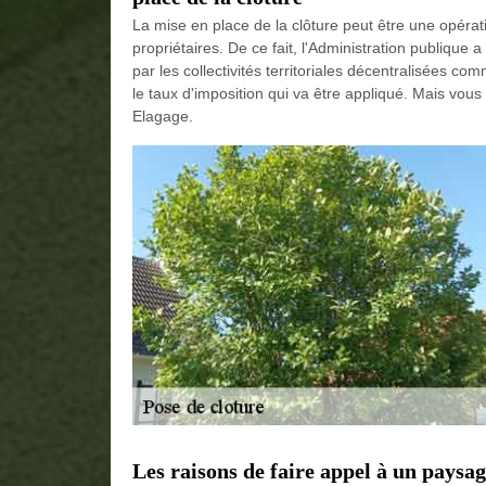
La mise en place de la clôture peut être une opérati
propriétaires. De ce fait, l'Administration publique
par les collectivités territoriales décentralisées com
le taux d'imposition qui va être appliqué. Mais vous
Elagage.
Les raisons de faire appel à un paysagi