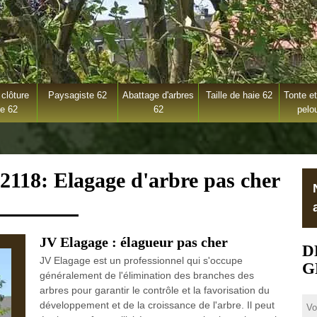
clôture
Paysagiste 62
Abattage d'arbres
Taille de haie 62
Tonte et
ge 62
62
pelo
62118: Elagage d'arbre pas cher
JV Elagage : élagueur pas cher
D
JV Elagage est un professionnel qui s'occupe
G
généralement de l'élimination des branches des
arbres pour garantir le contrôle et la favorisation du
développement et de la croissance de l'arbre. Il peut