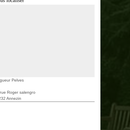
us localiser
gueur Pelves
rue Roger salengro
232 Annezin