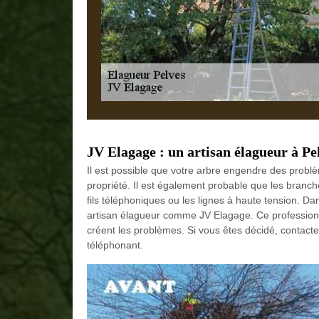
JV Elagage : un artisan élagueur à Pe
Il est possible que votre arbre engendre des probl
propriété. Il est également probable que les branc
fils téléphoniques ou les lignes à haute tension. Da
artisan élagueur comme JV Elagage. Ce professionn
créent les problèmes. Si vous êtes décidé, contacte
téléphonant.