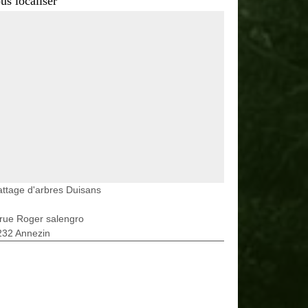
us localiser
ttage d'arbres Duisans
rue Roger salengro
232 Annezin