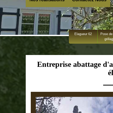
Elagueur 62
Pose de 
grilla
Entreprise abattage d'
é