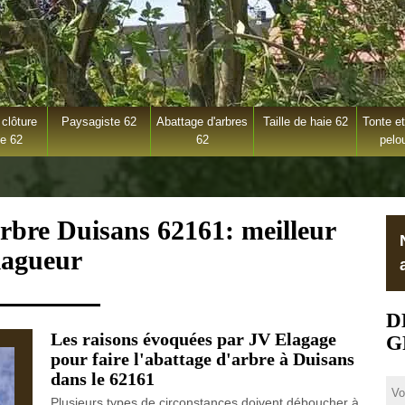
clôture
Paysagiste 62
Abattage d'arbres
Taille de haie 62
Tonte et
ge 62
62
pelo
arbre Duisans 62161: meilleur
lagueur
D
Les raisons évoquées par JV Elagage
G
pour faire l'abattage d'arbre à Duisans
dans le 62161
Plusieurs types de circonstances doivent déboucher à