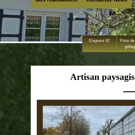
Elagueur 62
Pose de 
grilla
Artisan paysagi