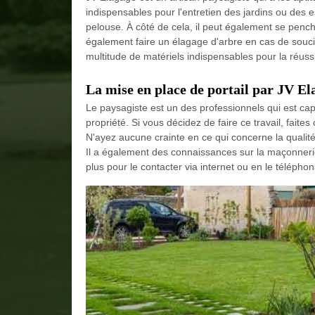
indispensables pour l'entretien des jardins ou des es
pelouse. À côté de cela, il peut également se penche
également faire un élagage d'arbre en cas de soucis.
multitude de matériels indispensables pour la réussi
La mise en place de portail par JV El
Le paysagiste est un des professionnels qui est cap
propriété. Si vous décidez de faire ce travail, fait
N'ayez aucune crainte en ce qui concerne la qualité 
Il a également des connaissances sur la maçonnerie p
plus pour le contacter via internet ou en le téléphon