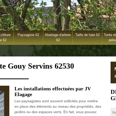
clôture
Paysagiste 62
Abattage d'arbres
Taille de haie 62
Tonte et
ge 62
62
pelo
ste Gouy Servins 62530
Les installations effectuées par JV
D
Elagage
G
Les paysagistes sont souvent sollicités pour mettre
en place des éléments au niveau des propriétés, des
jardins ou des espaces verts. En fait, vous pouvez