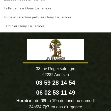
Taille de haie Gouy En Ternois
Tonte et réfection pelouse Gouy En Ternois
Jardinier Gouy En Ternois
33 rue Roger salengro
62232 Annezin
03 59 28 14 54
06 02 53 11 49
Horaire :
de 08h a 19h du lundi au samedi
24h/24 7j/7 en cas d'urgence