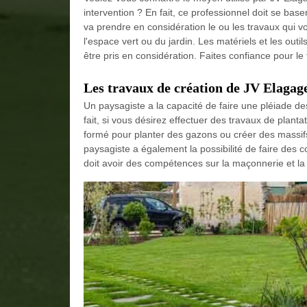
intervention ? En fait, ce professionnel doit se bas
va prendre en considération le ou les travaux qui von
l'espace vert ou du jardin. Les matériels et les out
être pris en considération. Faites confiance pour le t
Les travaux de création de JV Elagag
Un paysagiste a la capacité de faire une pléiade de
fait, si vous désirez effectuer des travaux de plan
formé pour planter des gazons ou créer des massifs.
paysagiste a également la possibilité de faire des c
doit avoir des compétences sur la maçonnerie et la