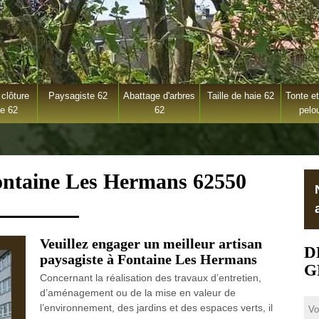
clôture
Paysagiste 62
Abattage d'arbres
Taille de haie 62
Tonte et
ge 62
62
pelo
Fontaine Les Hermans 62550
Veuillez engager un meilleur artisan
D
paysagiste à Fontaine Les Hermans
G
Concernant la réalisation des travaux d’entretien,
d’aménagement ou de la mise en valeur de
l’environnement, des jardins et des espaces verts, il