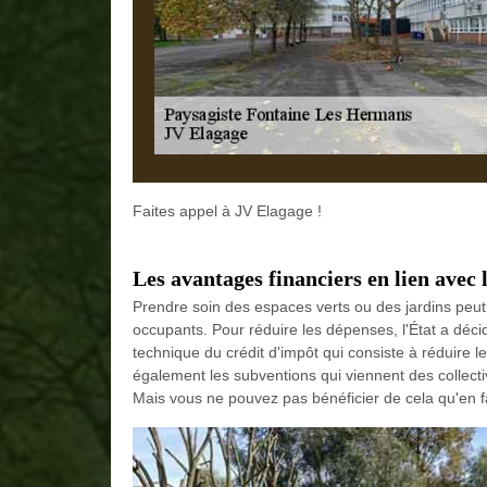
Faites appel à JV Elagage !
Les avantages financiers en lien avec 
Prendre soin des espaces verts ou des jardins peut 
occupants. Pour réduire les dépenses, l'État a déc
technique du crédit d'impôt qui consiste à réduire le
également les subventions qui viennent des collectiv
Mais vous ne pouvez pas bénéficier de cela qu'en 