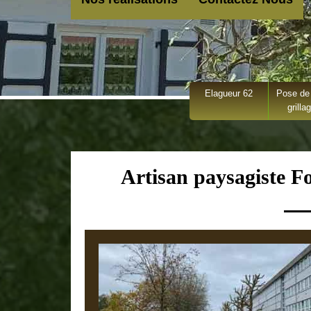
Elagueur 62
Pose de 
grilla
Artisan paysagiste 