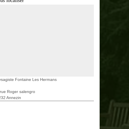
us localiser
ysagiste Fontaine Les Hermans
rue Roger salengro
232 Annezin