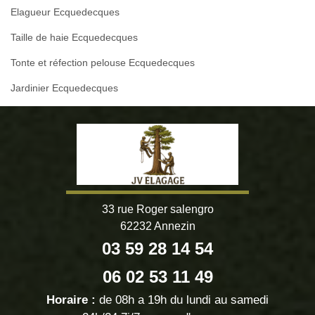
Elagueur Ecquedecques
Taille de haie Ecquedecques
Tonte et réfection pelouse Ecquedecques
Jardinier Ecquedecques
33 rue Roger salengro
62232 Annezin
03 59 28 14 54
06 02 53 11 49
Horaire :
de 08h a 19h du lundi au samedi