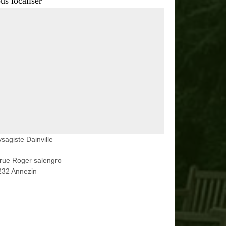
us localiser
sagiste Dainville
rue Roger salengro
232 Annezin