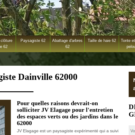
clôture
Paysagiste 62
Abattage d'arbres
Taille de haie 62
Tonte et
ge 62
62
pelo
iste Dainville 62000
Pour quelles raisons devrait-on
D
solliciter JV Elagage pour l'entretien
G
des espaces verts ou des jardins dans le
62000
JV Elagage est un paysagiste expérimenté qui a suivi