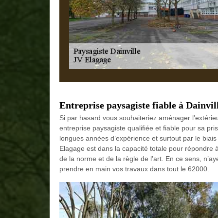
Entreprise paysagiste fiable à Dainvil
Si par hasard vous souhaiteriez aménager l’extérie
entreprise paysagiste qualifiée et fiable pour sa pri
longues années d’expérience et surtout par le biais
Elagage est dans la capacité totale pour répondre à
de la norme et de la règle de l’art. En ce sens, n’a
prendre en main vos travaux dans tout le 62000.