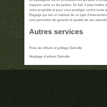
espaces verts ou les jardins. En fait, il peut mettre
votre propriété et pour vous protéger contre toute 
Elagage qui est un habitué de ce type d'interventio
vont permettre de garantir la qualité de ses opérati
Autres services
Pose de clôture et grillage Dainville
Abattage d'arbres Dainville