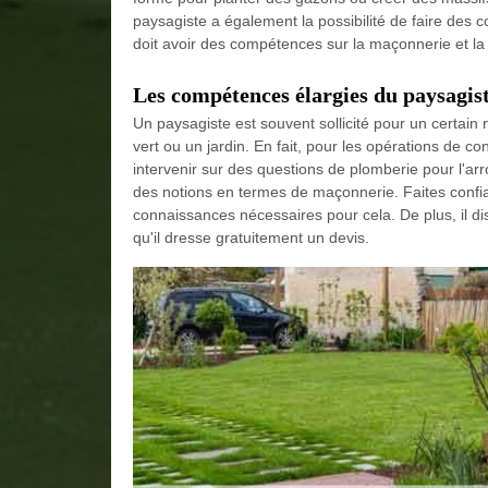
paysagiste a également la possibilité de faire des c
doit avoir des compétences sur la maçonnerie et la
Les compétences élargies du paysagist
Un paysagiste est souvent sollicité pour un certai
vert ou un jardin. En fait, pour les opérations de 
intervenir sur des questions de plomberie pour l'arro
des notions en termes de maçonnerie. Faites confian
connaissances nécessaires pour cela. De plus, il dispo
qu'il dresse gratuitement un devis.