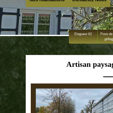
Elagueur 62
Pose de 
grilla
Artisan paysag