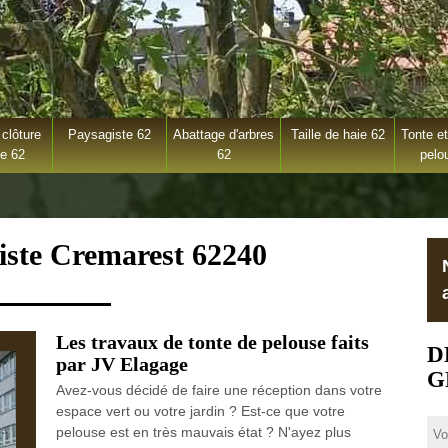
clôture
Paysagiste 62
Abattage d'arbres
Taille de haie 62
Tonte et
ge 62
62
pelo
iste Cremarest 62240
Les travaux de tonte de pelouse faits
D
par JV Elagage
G
Avez-vous décidé de faire une réception dans votre
espace vert ou votre jardin ? Est-ce que votre
pelouse est en très mauvais état ? N'ayez plus