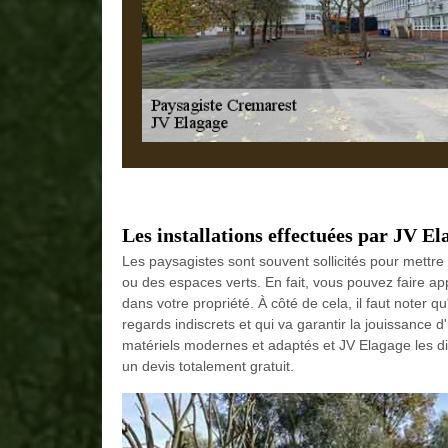
Les installations effectuées par JV El
Les paysagistes sont souvent sollicités pour mettre
ou des espaces verts. En fait, vous pouvez faire ap
dans votre propriété. À côté de cela, il faut noter 
regards indiscrets et qui va garantir la jouissance 
matériels modernes et adaptés et JV Elagage les dis
un devis totalement gratuit.