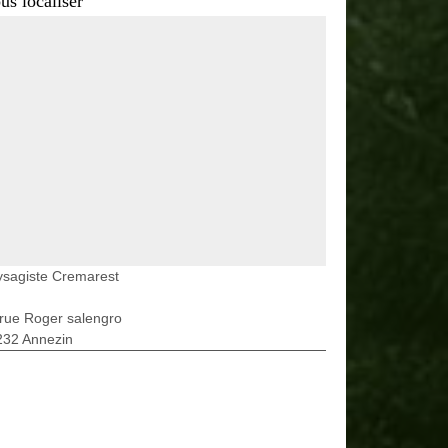
us localiser
ysagiste Cremarest
rue Roger salengro
232 Annezin