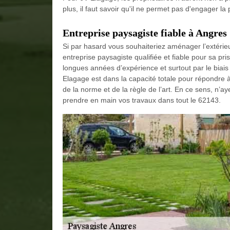
plus, il faut savoir qu'il ne permet pas d'engager la 
Entreprise paysagiste fiable à Angres
Si par hasard vous souhaiteriez aménager l’extéri
entreprise paysagiste qualifiée et fiable pour sa pri
longues années d’expérience et surtout par le biais
Elagage est dans la capacité totale pour répondre à
de la norme et de la règle de l’art. En ce sens, n’a
prendre en main vos travaux dans tout le 62143.