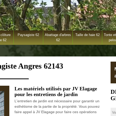
clôture
Paysagiste 62
Abattage d'arbres
Taille de haie 62
Tonte et
ge 62
62
pelo
agiste Angres 62143
Les matériels utilisés par JV Elagage
D
pour les entretiens de jardin
G
L'entretien de jardin est nécessaire pour garantir un
esthétisme de la partie de la propriété. Vous pouvez
faire appel à JV Elagage pour faire ces opérations