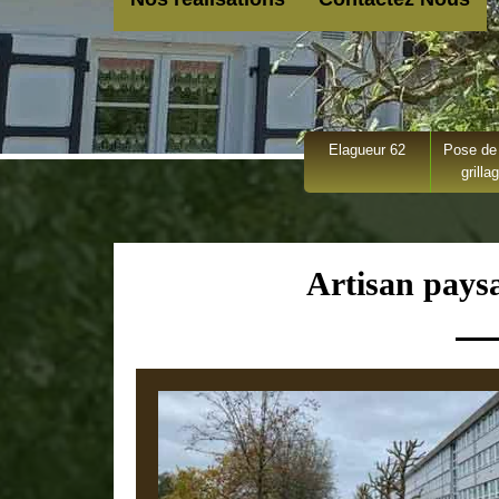
Elagueur 62
Pose de 
grilla
Artisan pays