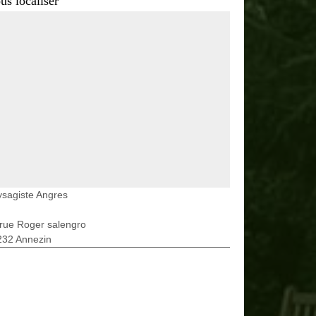
us localiser
sagiste Angres
rue Roger salengro
232 Annezin