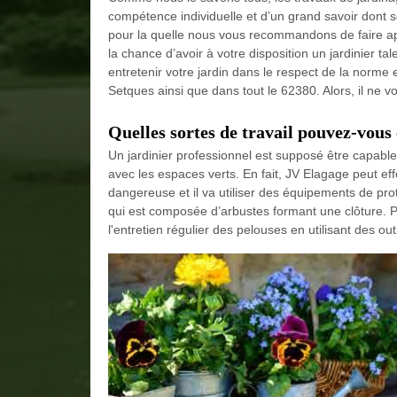
compétence individuelle et d’un grand savoir dont seu
pour la quelle nous vous recommandons de faire app
la chance d’avoir à votre disposition un jardinier ta
entretenir votre jardin dans le respect de la norme et
Setques ainsi que dans tout le 62380. Alors, il ne vo
Quelles sortes de travail pouvez-vous
Un jardinier professionnel est supposé être capable
avec les espaces verts. En fait, JV Elagage peut eff
dangereuse et il va utiliser des équipements de protec
qui est composée d’arbustes formant une clôture. Po
l'entretien régulier des pelouses en utilisant des out