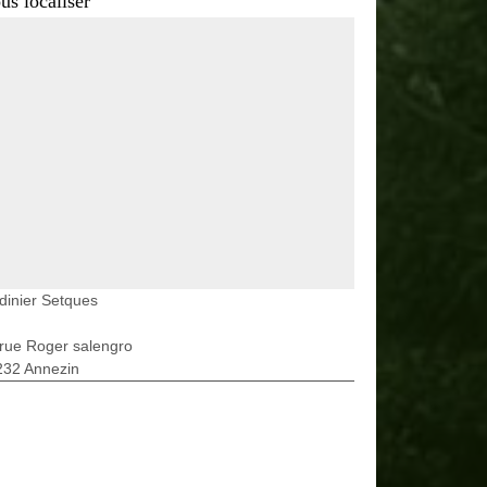
us localiser
dinier Setques
rue Roger salengro
232 Annezin