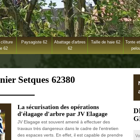
clôture
Paysagiste 62
Abattage d'arbres
Taille de haie 62
Tonte et
ge 62
62
pelo
inier Setques 62380
La sécurisation des opérations
D
d'élagage d'arbre par JV Elagage
G
JV Elagage est souvent amené à effectuer des
travaux très dangereux dans le cadre de l'entretien
des espaces verts. En effet, il est capable de prendre